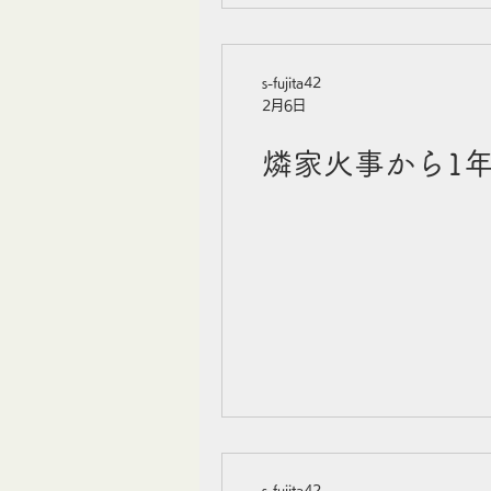
s-fujita42
2月6日
燐家火事から1
s-fujita42