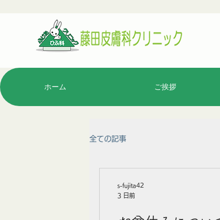
ホーム
ご挨拶
全ての記事
s-fujita42
3 日前