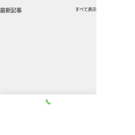
すべて表示
最新記事
8月５日（水）休診しま
5月14日（木）
す。
す。
コメント
大変申し訳ありませんが、院
5月14日は第2木
長の都合により8月５日水曜
診療いたします。